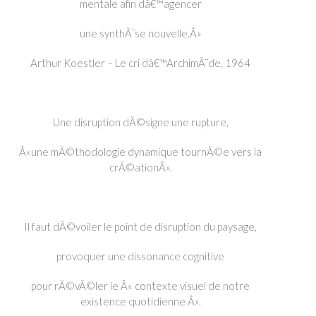
mentale afin dâ€™agencer
une synthÃ¨se nouvelle.Â»
Arthur Koestler – Le cri dâ€™ArchimÃ¨de, 1964
Une disruption dÃ©signe une rupture,
Â«une mÃ©thodologie dynamique tournÃ©e vers la
crÃ©ationÂ».
Il faut dÃ©voiler le point de disruption du paysage,
provoquer une dissonance cognitive
pour rÃ©vÃ©ler le Â« contexte visuel de notre
existence quotidienne Â».