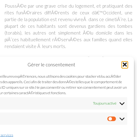
PoussÃ©e par une grave crise du logement, et pratiquant des
rites funÃ©raires diffÃ©rents de ceux dâ€™Occident, une
partie de la population est revenu vivreÂ dans ce cimetiÃ¨re. La
plupart de ces habitants sont devenus gardiens des tombes
(torabis), les autres ont simplement Ã©lu domicile dans les
piÃ¨ces habituellement rÃ©servÃ©es aux familles quand elles
rendaient visite Ã leurs morts.
Le reste de la population cairote nourrit Ã lâ€™Ã©gard de ces
Gérer le consentement
habitants un sentiment mÃªlÃ© de crainte et de respect.
Pourtant, câ€™est une population tout Ã fait semblable Ã celle
meilleures expÃ©riences, nous utilisons des cookies pour stocker et/ou accÃ©der
vivant Ã lâ€™extÃ©rieur de la nÃ©cropole. La majoritÃ©
 des appareils. Ceci afin de traiter des donnÃ©es telles que le comportement de
dâ€™entre eux cumule plusieurs mÃ©tiers et profite aussi des
s ID uniques sur ce site.Ne pas consentir ou retirer son consentement peut avoir un
dons des familles en visite. Le calme rÃ©gnant dans la citÃ©
ur certaines caractÃ©ristiques et fonctions.
des morts, les nombreux arbres rarissimes dans le reste de la
Toujours activé
mÃ©gapole, et une densitÃ© architecturale moindre
confÃ¨rent Ã cet endroit une quiÃ©tude contrastant
s
violemment avec le monde extÃ©rieur.
Préfére
 services