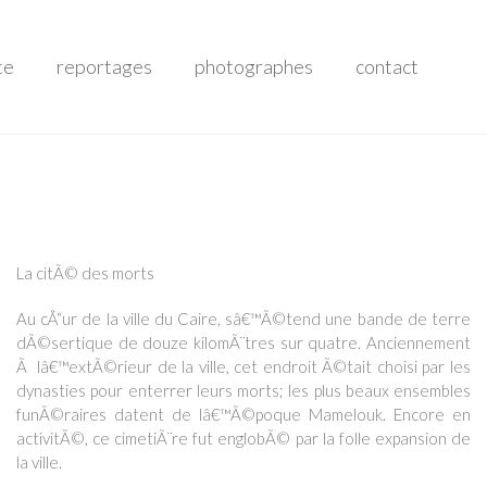
te
reportages
photographes
contact
La citÃ© des morts
Au cÅ“ur de la ville du Caire, sâ€™Ã©tend une bande de terre
dÃ©sertique de douze kilomÃ¨tres sur quatre. Anciennement
Ã lâ€™extÃ©rieur de la ville, cet endroit Ã©tait choisi par les
dynasties pour enterrer leurs morts; les plus beaux ensembles
funÃ©raires datent de lâ€™Ã©poque Mamelouk. Encore en
activitÃ©, ce cimetiÃ¨re fut englobÃ© par la folle expansion de
la ville.