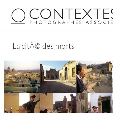
La citÃ© des morts