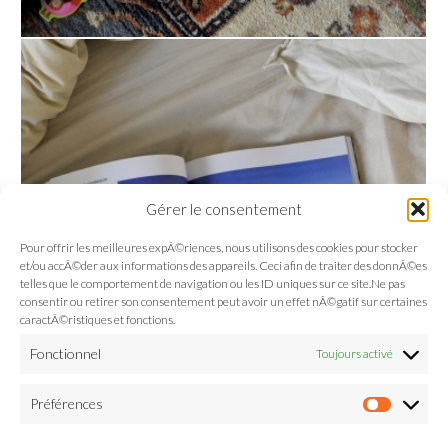
Gérer le consentement
Pour offrir les meilleures expÃ©riences, nous utilisons des cookies pour stocker
et/ou accÃ©der aux informations des appareils. Ceci afin de traiter des donnÃ©es
telles que le comportement de navigation ou les ID uniques sur ce site.Ne pas
consentir ou retirer son consentement peut avoir un effet nÃ©gatif sur certaines
caractÃ©ristiques et fonctions.
Fonctionnel
Toujours activé
Préférences
Préfé