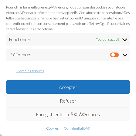
Pour offrir les meilleures expÃ©riences, nous utilisons des cookies pour stocker
et/ou accÃ©der aux informations des appareils. Ceci afin de traiter des donnÃ©es
telles que le comportement de navigation ou les ID uniques sur ce site.Ne pas
consentir ou retirer son consentement peut avoir un effet nÃ©gatif sur certaines
caractÃ©ristiques et fonctions.
Fonctionnel
Toujours activé
Préférences
Préfé
Gérer les services
Accepter
Refuser
Enregistrer les prÃ©fÃ©rences
Cookies
ConfidentialitÃ©