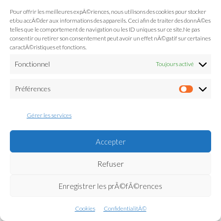
Pour offrir les meilleures expÃ©riences, nous utilisons des cookies pour stocker
et/ou accÃ©der aux informations des appareils. Ceci afin de traiter des donnÃ©es
telles que le comportement de navigation ou les ID uniques sur ce site.Ne pas
consentir ou retirer son consentement peut avoir un effet nÃ©gatif sur certaines
caractÃ©ristiques et fonctions.
Fonctionnel
Toujours activé
Préférences
Préfé
Gérer les services
Accepter
Refuser
Enregistrer les prÃ©fÃ©rences
Cookies
ConfidentialitÃ©