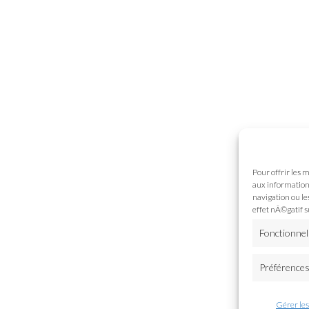
Pour offrir les 
aux informations
navigation ou le
effet nÃ©gatif s
Fonctionnel
Préférence
Gérer les