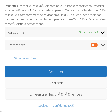
Pour offrir les meilleures expÃ©riences, nous utilisons des cookies pour stocker
et/ou accÃ©der aux informations des appareils. Ceci afin de traiter des donnÃ©es
telles que le comportement de navigation ou les ID uniques sur ce site.Ne pas
consentir ou retirer son consentement peut avoir un effet nÃ©gatif sur certaines
caractÃ©ristiques et fonctions.
Fonctionnel
Toujours activé
Préférences
Préfé
Gérer les services
Accepter
Refuser
Enregistrer les prÃ©fÃ©rences
Cookies
ConfidentialitÃ©