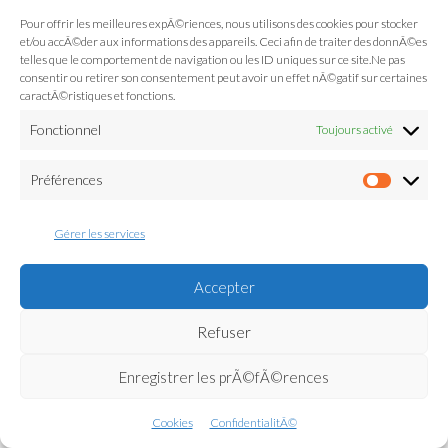
Pour offrir les meilleures expÃ©riences, nous utilisons des cookies pour stocker
et/ou accÃ©der aux informations des appareils. Ceci afin de traiter des donnÃ©es
telles que le comportement de navigation ou les ID uniques sur ce site.Ne pas
consentir ou retirer son consentement peut avoir un effet nÃ©gatif sur certaines
caractÃ©ristiques et fonctions.
Fonctionnel
Toujours activé
Préférences
Préfé
Gérer les services
Accepter
Refuser
Enregistrer les prÃ©fÃ©rences
Cookies
ConfidentialitÃ©